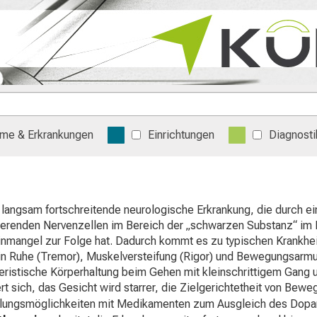
me & Erkrankungen
Einrichtungen
Diagnosti
e langsam fortschreitende neurologische Erkrankung, die durch 
erenden Nervenzellen im Bereich der „schwarzen Substanz“ im 
mangel zur Folge hat. Dadurch kommt es zu typischen Krankhe
 in Ruhe (Tremor), Muskelversteifung (Rigor) und Bewegungsarmut
eristische Körperhaltung beim Gehen mit kleinschrittigem Gang 
rt sich, das Gesicht wird starrer, die Zielgerichtetheit von Bew
lungsmöglichkeiten mit Medikamenten zum Ausgleich des Dop