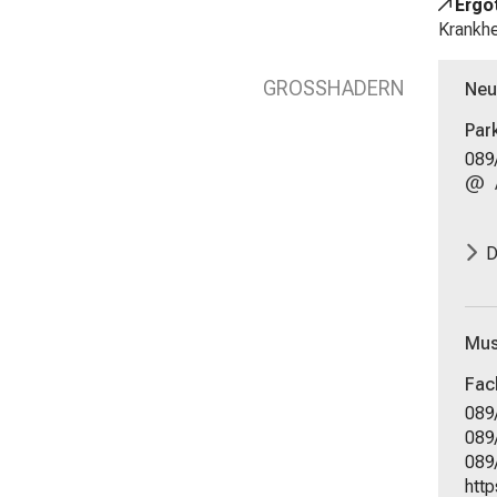
Ergo
Schließen
Krankhe
GROSSHADERN
Neur
Par
089
D
Mus
Fac
089
089
089
http