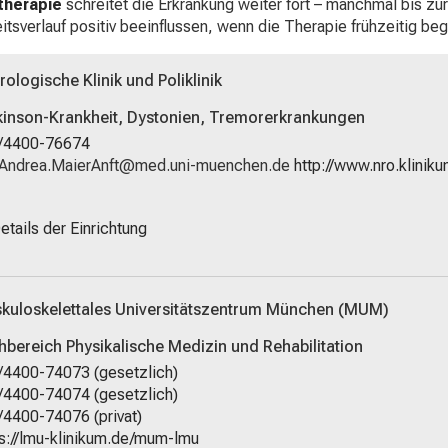
therapie
schreitet die Erkrankung weiter fort – manchmal bis zur 
itsverlauf positiv beeinflussen, wenn die Therapie frühzeitig be
ologische Klinik und Poliklinik
kinson-Krankheit, Dystonien, Tremorerkrankungen
/4400-76674
Fumpig-OglipFuwb
vimsful_vfiuyziuemi
http://www.nro.klinik
etails der Einrichtung
kuloskelettales Universitätszentrum München (MUM)
hbereich Physikalische Medizin und Rehabilitation
/4400-74073 (gesetzlich)
/4400-74074 (gesetzlich)
/4400-74076 (privat)
s://lmu-klinikum.de/mum-lmu