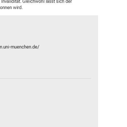
Invalidität. Gleichwohl lässt sich der
gonnen wird.
um.uni-muenchen.de/