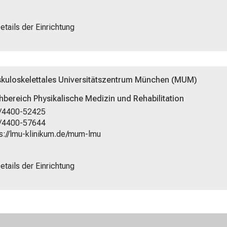
etails der Einrichtung
kuloskelettales Universitätszentrum München (MUM)
hbereich Physikalische Medizin und Rehabilitation
/4400-52425
/4400-57644
s://lmu-klinikum.de/mum-lmu
etails der Einrichtung