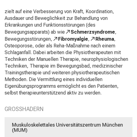
aus
zielt auf eine Verbesserung von Kraft, Koordination,
und
Ausdauer und Beweglichkeit zur Behandlung von
lassen
Erkrankungen und Funktionsstörungen (des
Sie
Bewegungsapparats) ab wie
Schmerzsyndrome
,
sich
Bewegungsstörungen,
Fibromyalgie
,
Rheuma
,
von
Osteoporose, oder als Reha-Maßnahme nach einem
der
Schlaganfall. Dabei arbeiten die Physiotherapeuten mit
gelebten
Techniken der Manuellen Therapie, neurophysiologischen
Pflegewissenschaft
Techniken, Therapie im Bewegungsbad, medizinischer
begeistern
Trainingstherapie und weiteren physiotherapeutischen
–
Methoden. Die Vermittlung eines individuellen
ganz
Eigenübungsprogramms ermöglicht es den Patienten,
unverbindlich
selbst therapieunterstützend aktiv zu werden.
und
ohne
Anmeldung.
GROSSHADERN
mehr Informationen
Muskuloskelettales Universitätszentrum München
(MUM)