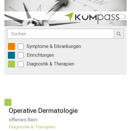
inspirierender
Einblicke
in
den
anspruchsvollen
und
ganzheitlichen
Pflegealltag.
Symptome & Erkrankungen
Treffen
Einrichtungen
Sie
Diagnostik & Therapien
Experten,
entdecken
Sie
vielfältige
Karrierechancen
und
erhalten
Operative Dermatologie
Sie
spannende
offenes Bein
Informationen
Diagnostik & Therapien
zu