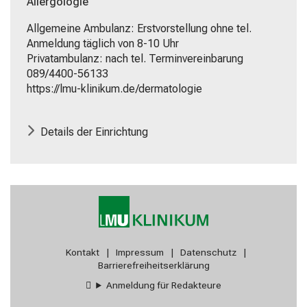
Allergologie
Pflegewissenschaft
begeistern
Allgemeine Ambulanz: Erstvorstellung ohne tel.
–
Anmeldung täglich von 8-10 Uhr
ganz
Privatambulanz: nach tel. Terminvereinbarung
unverbindlich
089/4400-56133
und
https://lmu-klinikum.de/dermatologie
ohne
Anmeldung.
Details der Einrichtung
mehr Informationen
Schließen
Kontakt
|
Impressum
|
Datenschutz
|
Barrierefreiheitserklärung
Anmeldung für Redakteure