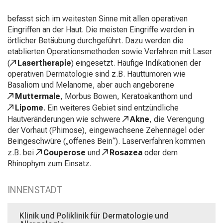
Jobs,
befasst sich im weitesten Sinne mit allen operativen
Ausbildungen
Eingriffen an der Haut. Die meisten Eingriffe werden in
und
örtlicher Betäubung durchgeführt. Dazu werden die
Weiterbildungen.
etablierten Operationsmethoden sowie Verfahren mit Laser
Kommen
(
Lasertherapie
) eingesetzt. Häufige Indikationen der
Sie
operativen Dermatologie sind z.B. Hauttumoren wie
vorbei,
Basaliom und Melanome, aber auch angeborene
tauschen
Sie
Muttermale
, Morbus Bowen, Keratoakanthom und
sich
Lipome
. Ein weiteres Gebiet sind entzündliche
mit
Hautveränderungen wie schwere
Akne
, die Verengung
Kollegen
der Vorhaut (Phimose), eingewachsene Zehennägel oder
aus
Beingeschwüre („offenes Bein“). Laserverfahren kommen
und
z.B. bei
Couperose
und
Rosazea
oder dem
lassen
Rhinophym zum Einsatz.
Sie
sich
INNENSTADT
von
der
Klinik und Poliklinik für Dermatologie und
gelebten