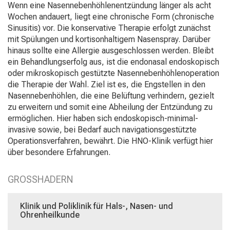
vorbei,
Wenn eine Nasennebenhöhlenentzündung länger als acht
tauschen
Wochen andauert, liegt eine chronische Form (chronische
Sie
Sinusitis) vor. Die konservative Therapie erfolgt zunächst
sich
mit Spülungen und kortisonhaltigem Nasenspray. Darüber
mit
hinaus sollte eine Allergie ausgeschlossen werden. Bleibt
Kollegen
ein Behandlungserfolg aus, ist die endonasal endoskopisch
aus
oder mikroskopisch gestützte Nasennebenhöhlenoperation
und
die Therapie der Wahl. Ziel ist es, die Engstellen in den
lassen
Nasennebenhöhlen, die eine Belüftung verhindern, gezielt
Sie
zu erweitern und somit eine Abheilung der Entzündung zu
sich
ermöglichen. Hier haben sich endoskopisch-minimal-
von
invasive sowie, bei Bedarf auch navigationsgestützte
der
Operationsverfahren, bewährt. Die HNO-Klinik verfügt hier
gelebten
über besondere Erfahrungen.
Pflegewissenschaft
begeistern
GROSSHADERN
–
ganz
unverbindlich
Klinik und Poliklinik für Hals-, Nasen- und
Ohrenheilkunde
und
ohne