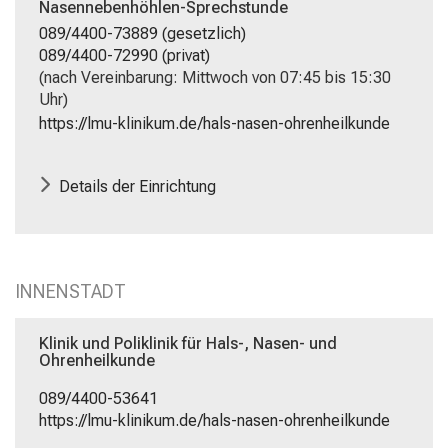
Nasennebenhöhlen-Sprechstunde
Anmeldung.
089/4400-73889 (gesetzlich)
089/4400-72990 (privat)
mehr Informationen
(nach Vereinbarung: Mittwoch von 07:45 bis 15:30
Uhr)
Schließen
https://lmu-klinikum.de/hals-nasen-ohrenheilkunde
Details der Einrichtung
INNENSTADT
Klinik und Poliklinik für Hals-, Nasen- und
Ohrenheilkunde
089/4400-53641
https://lmu-klinikum.de/hals-nasen-ohrenheilkunde