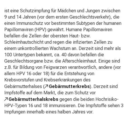
aus
ist eine Schutzimpfung für Mädchen und Jungen zwischen
und
9 und 14 Jahren (vor dem ersten Geschlechtsverkehr), die
lassen
einen Immunschutz vor bestimmten Subtypen der humanen
Sie
Papillomaviren (HPV) gewährt. Humane Papillomaviren
sich
befallen die Zellen der obersten Haut- bzw.
von
Schleimhautschicht und regen die infizierten Zellen zu
der
einem unkontrollierten Wachstum an. Derzeit sind mehr als
gelebten
100 Untertypen bekannt, ca. 40 davon befallen die
Pflegewissenschaft
Geschlechtsorgane bzw. die Afterschleimhaut. Einige sind
begeistern
z.B. für Bildung von Feigwarzen verantwortlich, andere (vor
–
allem HPV 16 oder 18) für die Entstehung von
ganz
Krebsvorstufen und Krebserkrankungen des
unverbindlich
Gebärmutterhalses (
Gebärmutterkrebs
). Derzeit sind
und
Impfstoffe auf dem Markt, die zum Schutz vor
ohne
Gebärmutterhalskrebs
gegen die beiden Hochrisiko-
Anmeldung.
HPV-Typen 16 und 18 immunisieren. Die Impfstoffe sehen 3
Impfungen innerhalb eines halben Jahres vor.
mehr Informationen