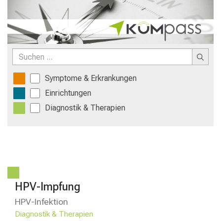
Sie
vielfältige
Karrierechancen
und
erhalten
Sie
spannende
Symptome & Erkrankungen
Informationen
zu
Einrichtungen
Jobs,
Diagnostik & Therapien
Ausbildungen
und
Weiterbildungen.
Kommen
Sie
vorbei,
tauschen
HPV-Impfung
Sie
sich
HPV-Infektion
mit
Diagnostik & Therapien
Kollegen