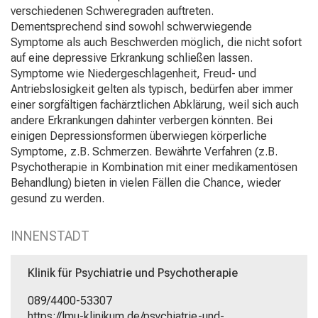
verschiedenen Schweregraden auftreten.
Informationen
Dementsprechend sind sowohl schwerwiegende
zu
Symptome als auch Beschwerden möglich, die nicht sofort
Jobs,
auf eine depressive Erkrankung schließen lassen.
Ausbildungen
Symptome wie Niedergeschlagenheit, Freud- und
und
Antriebslosigkeit gelten als typisch, bedürfen aber immer
Weiterbildungen.
einer sorgfältigen fachärztlichen Abklärung, weil sich auch
Kommen
andere Erkrankungen dahinter verbergen könnten. Bei
Sie
einigen Depressionsformen überwiegen körperliche
vorbei,
Symptome, z.B. Schmerzen. Bewährte Verfahren (z.B.
tauschen
Psychotherapie in Kombination mit einer medikamentösen
Sie
Behandlung) bieten in vielen Fällen die Chance, wieder
sich
gesund zu werden.
mit
Kollegen
aus
INNENSTADT
und
lassen
Klinik für Psychiatrie und Psychotherapie
Sie
sich
089/4400-53307
von
https://lmu-klinikum.de/psychiatrie-und-